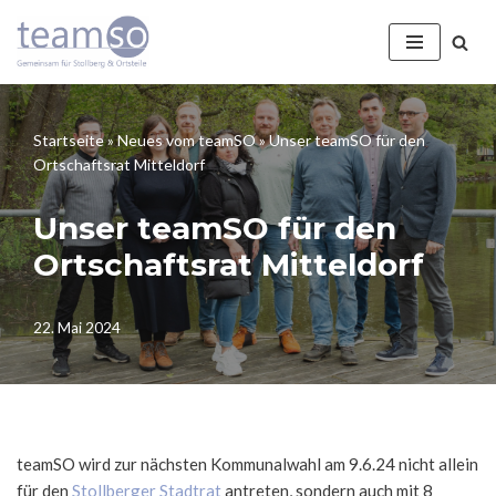
Zum
Inhalt
springen
Startseite
»
Neues vom teamSO
»
Unser teamSO für den
Ortschaftsrat Mitteldorf
Unser teamSO für den
Ortschaftsrat Mitteldorf
22. Mai 2024
teamSO wird zur nächsten Kommunalwahl am 9.6.24 nicht allein
für den
Stollberger Stadtrat
antreten, sondern auch mit 8